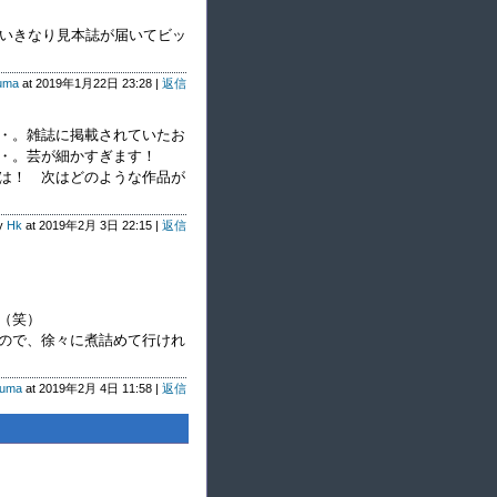
、いきなり見本誌が届いてビッ
uma
at 2019年1月22日 23:28 |
返信
・。雑誌に掲載されていたお
・・。芸が細かすぎます！
は！ 次はどのような作品が
by
Hk
at 2019年2月 3日 22:15 |
返信
（笑）
ので、徐々に煮詰めて行けれ
Kuma
at 2019年2月 4日 11:58 |
返信