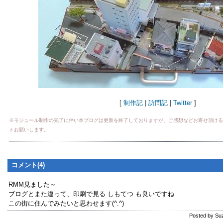
[
制作記
|
訪問記
|
Twitter
]
※モジュール制作の完了に伴い本ブログは更新を終了しておりますが、ご感想などお寄せ頂ける方は、
トお願いします。
コメント(4)
RMM見ました～
ブログとまた違って、印刷で見る しもてつ も良いですね
この街に住んでみたいと思わせます(^.^)
Posted by Su