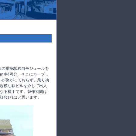
」
支線の乗換駅独自モジュールを
m車4両分、そこにカーブし
ルが繋がっておらず、乗り換
規模な駅ビルを介して出入
なる横丁です。製作期間は
覧頂ければと思います。