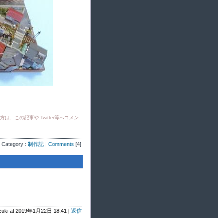
この記事や Twitter等へコメン
Category :
制作記
|
Comments
[4]
zuki at 2019年1月22日 18:41 |
返信