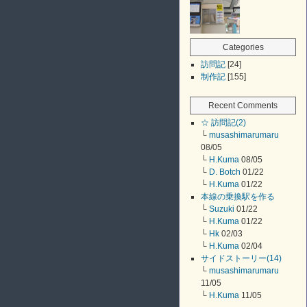
Categories
訪問記
[24]
制作記
[155]
Recent Comments
☆ 訪問記(2)
└
musashimarumaru
08/05
└
H.Kuma
08/05
└
D. Botch
01/22
└
H.Kuma
01/22
本線の乗換駅を作る
└
Suzuki
01/22
└
H.Kuma
01/22
└
Hk
02/03
└
H.Kuma
02/04
サイドストーリー(14)
└
musashimarumaru
11/05
└
H.Kuma
11/05