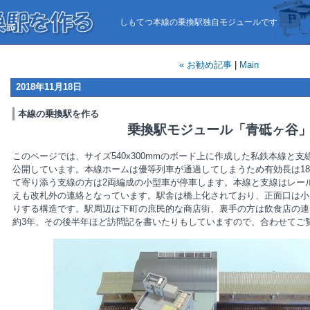
しもてつ本線の乗換駅独自モジュールです
« お勧め記事
|
Main
2018年11月18日
本線の乗換駅を作る
乗換駅モジュール「青砥ヶ谷
このページでは、サイズ540x300mmのボード上に作成した私鉄本線と
公開しています。本線ホームは優等列車が通過してしまうため有効長は18
て寄り添う支線の方は2両編成の小型車が停車します。本線と支線はレー
えも改札外の連絡となっています。駅舎は橋上化されており、正面口は小
りする構造です。駅周辺は下町の庶民的な商店街、裏手の方は飲食店の連
約3年、その後半年ほど訪問記を書いたりもしていますので、合わせてご