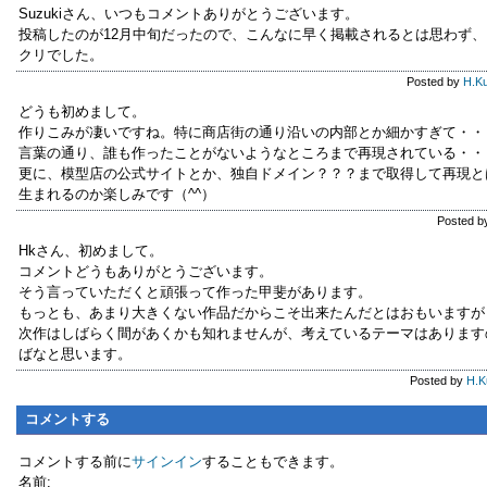
Suzukiさん、いつもコメントありがとうございます。
投稿したのが12月中旬だったので、こんなに早く掲載されるとは思わず
クリでした。
Posted by
H.K
どうも初めまして。
作りこみが凄いですね。特に商店街の通り沿いの内部とか細かすぎて・・
言葉の通り、誰も作ったことがないようなところまで再現されている・
更に、模型店の公式サイトとか、独自ドメイン？？？まで取得して再現と
生まれるのか楽しみです（^^）
Posted 
Hkさん、初めまして。
コメントどうもありがとうございます。
そう言っていただくと頑張って作った甲斐があります。
もっとも、あまり大きくない作品だからこそ出来たんだとはおもいますが
次作はしばらく間があくかも知れませんが、考えているテーマはあります
ばなと思います。
Posted by
H.
コメントする
コメントする前に
サインイン
することもできます。
名前: