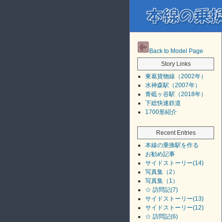
Back to Model Page
Story Links
東葛貨物線（2002年）
水神森駅（2007年）
青砥ヶ谷駅（2018年）
下総快速鉄道
1700形紹介
Recent Entries
本線の乗換駅を作る
お勧め記事
サイドストーリー(14)
写真集（2）
写真集（1）
☆ 訪問記(7)
サイドストーリー(13)
サイドストーリー(12)
☆ 訪問記(6)