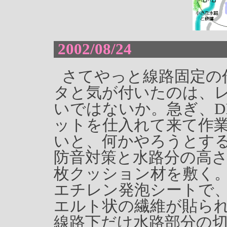
2002/08/24
さてやっと線路固定の作
タと気が付いたのは、
いではないか。急ぎ、D
ットを仕入れて来て作
いと、何かやろうとす
防音対策と水路分の高
枚クッション材を敷く。
エチレン発泡シートで
エルト状の繊維が貼ら
線路下だけ水路部分の