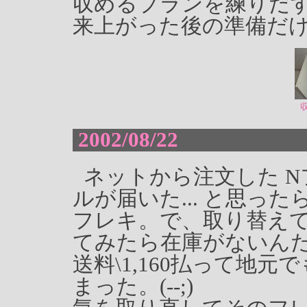
収めるプランを練りだ
来上がった後の準備だけは
2002/08/22
ネットから注文した 
ルが届いた... と思っ
フレキ。で、取り替え
てみたら在庫がないん
送料\1,160払って地元
まった。(--;)