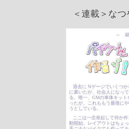
＜連載＞なつ
～ 
過去に Nゲージでいくつ
に書いたが、社会人になっ
る。唯一、GMの車体キット
ったが、これももう最後にや
うとしている。
ここは一念発起して何か作
動開始。レイアウトはちょ
手ごろなパイクでも作って