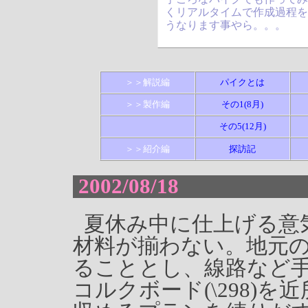
くリアルタイムで作成過程
うなります事やら。。。
＞＞解説編
パイクとは
＞＞製作編
その1(8月)
その5(12月)
＞＞紹介編
探訪記
2002/08/18
夏休み中に仕上げる意
材料が揃わない。地元
ることとし、線路など
コルクボード(\298)