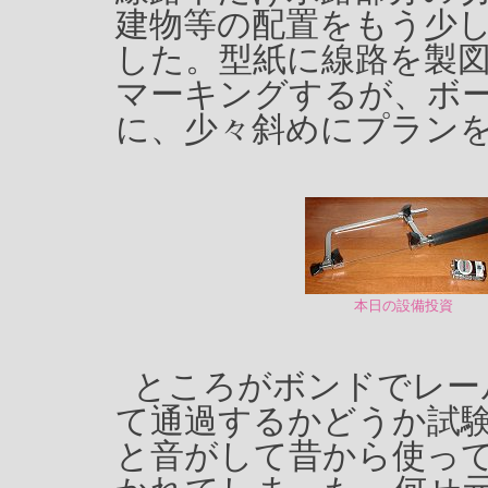
建物等の配置をもう少
した。型紙に線路を製
マーキングするが、ボ
に、少々斜めにプラン
本日の設備投資
ところがボンドでレー
て通過するかどうか試
と音がして昔から使っ