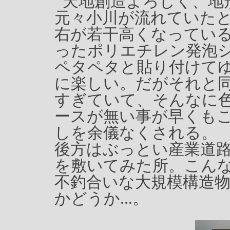
天地創造よろしく、地
元々小川が流れていた
右が若干高くなってい
ったポリエチレン発泡
ペタペタと貼り付けて
に楽しい。だがそれと
すぎていて、そんなに
ースが無い事が早くも
しを余儀なくされる。
後方はぶっとい産業道
を敷いてみた所。こん
不釣合いな大規模構造
かどうか...。