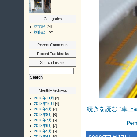
Categories
訪問記
[24]
制作記
[155]
Recent Comments
Recent Trackbacks
Search this site
Monthly Archives
2018年11月
[2]
2018年10月
[4]
続きを読む "車止
2018年9月
[7]
2018年8月
[8]
2018年7月
[5]
Perm
2018年6月
[7]
2018年5月
[6]
2018年4月
[3]