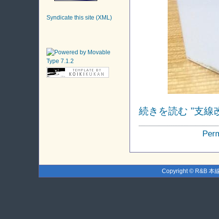
Syndicate this site (XML)
続きを読む "支線
Perm
Copyright © R&B 