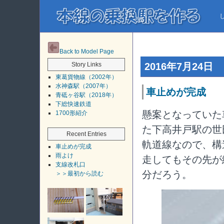
Back to Model Page
Story Links
2016年7月24日
東葛貨物線（2002年）
水神森駅（2007年）
車止めが完成
青砥ヶ谷駅（2018年）
下総快速鉄道
懸案となっていた
1700形紹介
た下高井戸駅の世
Recent Entries
軌道線なので、構
車止めが完成
雨よけ
走してもその先が
支線改札口
分だろう。
＞＞最初から読む