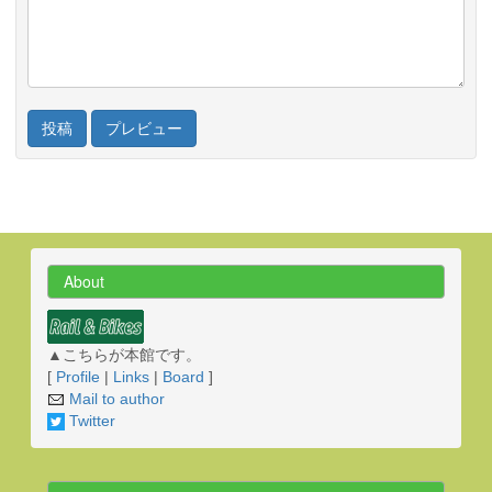
About
▲こちらが本館です。
[
Profile
|
Links
|
Board
]
Mail to author
Twitter