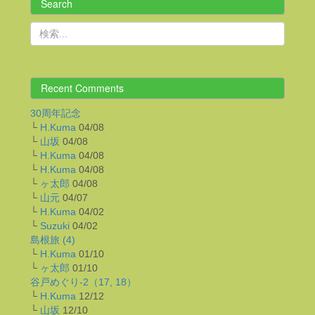
Search
Recent Comments
30周年記念
└
H.Kuma
04/08
└
山坂
04/08
└
H.Kuma
04/08
└
H.Kuma
04/08
└
ヶ太郎
04/08
└
山元
04/07
└
H.Kuma
04/02
└
Suzuki
04/02
島根旅 (4)
└
H.Kuma
01/10
└
ヶ太郎
01/10
谷戸めぐり-2（17, 18）
└
H.Kuma
12/12
└
山坂
12/10