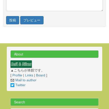
About
▲こちらが本館です。
[
Profile
|
Links
|
Board
]
Mail to author
Twitter
Search