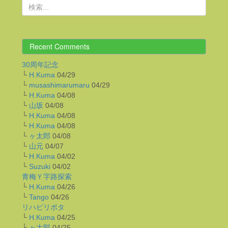
Recent Comments
30周年記念
└
H.Kuma
04/29
└
musashimarumaru
04/29
└
H.Kuma
04/08
└
山坂
04/08
└
H.Kuma
04/08
└
H.Kuma
04/08
└
ヶ太郎
04/08
└
山元
04/07
└
H.Kuma
04/02
└
Suzuki
04/02
青梅Ｙ字路探索
└
H.Kuma
04/26
└
Tango
04/26
リハビリポタ
└
H.Kuma
04/25
└
ヶ太郎
04/25