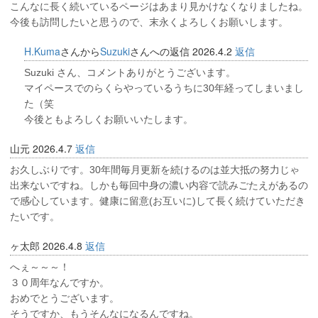
こんなに長く続いているページはあまり見かけなくなりましたね。
今後も訪問したいと思うので、末永くよろしくお願いします。
H.Kuma
さんから
Suzuki
さんへの返信
2026.4.2
返信
Suzuki さん、コメントありがとうございます。
マイペースでのらくらやっているうちに30年経ってしまいまし
た（笑
今後ともよろしくお願いいたします。
山元
2026.4.7
返信
お久しぶりです。30年間毎月更新を続けるのは並大抵の努力じゃ
出来ないですね。しかも毎回中身の濃い内容で読みごたえがあるの
で感心しています。健康に留意(お互いに)して長く続けていただき
たいです。
ヶ太郎
2026.4.8
返信
へぇ～～～！
３０周年なんですか。
おめでとうございます。
そうですか、もうそんなになるんですね。