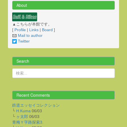
About
▲こちらが本館です。
[
Profile
|
Links
|
Board
]
Mail to author
Twitter
Search
Recent Comments
鉄道エッセイコレクション
└
H.Kuma
06/03
└
ヶ太郎
06/03
青梅Ｙ字路探索3.