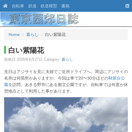
自転車
鉄道
鉄道模型
書籍
Home
暮らし
白い紫陽花
白い紫陽花
投稿日:
2026年6月27日
Category:
暮らし
先日はアジサイを見に夫婦でご近所ドライブへ。周辺にアジサイの
名所は何箇所かありますが、今回は車で20〜30分ほどの
秋留台公
園
を訪問。あきる野市にある都立公園ですが、自転車では何度か休
憩地点として利用した事があります。