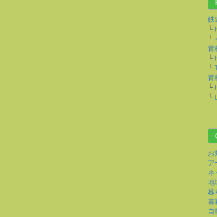
鉄
└
└
青
└
└
青
└
└
お知
アー
ネ
地域
暮ら
書籍
自転