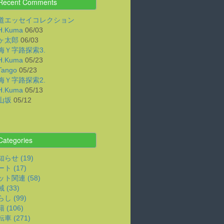
Recent Comments
道エッセイコレクション
H.Kuma
06/03
ヶ太郎
06/03
梅Ｙ字路探索3.
H.Kuma
05/23
Tango
05/23
梅Ｙ字路探索2.
H.Kuma
05/13
山坂
05/12
Categories
らせ (19)
ト (17)
ット関連 (58)
 (33)
し (99)
 (106)
車 (271)