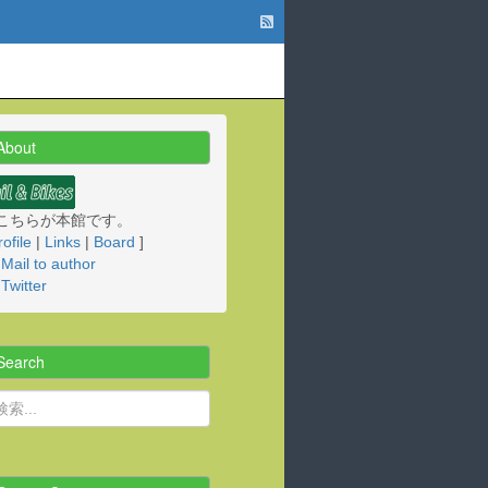
About
こちらが本館です。
rofile
|
Links
|
Board
]
Mail to author
Twitter
Search