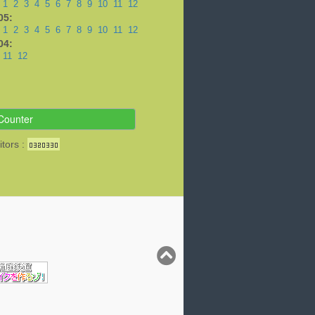
1
2
3
4
5
6
7
8
9
10
11
12
05:
1
2
3
4
5
6
7
8
9
10
11
12
04:
11
12
Counter
itors :