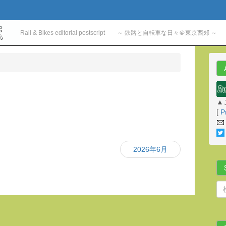
Rail & Bikes editorial postscript ～ 鉄路と自転車な日々＠東京西郊 ～
▲
[
P
2026年6月