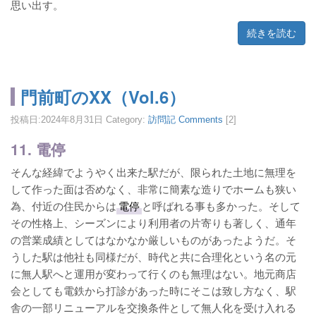
思い出す。
続きを読む
門前町のXX（Vol.6）
投稿日:
2024年8月31日
Category:
訪問記
Comments
[2]
11. 電停
そんな経緯でようやく出来た駅だが、限られた土地に無理を
して作った面は否めなく、非常に簡素な造りでホームも狭い
為、付近の住民からは
電停
と呼ばれる事も多かった。そして
その性格上、シーズンにより利用者の片寄りも著しく、通年
の営業成績としてはなかなか厳しいものがあったようだ。そ
うした駅は他社も同様だが、時代と共に合理化という名の元
に無人駅へと運用が変わって行くのも無理はない。地元商店
会としても電鉄から打診があった時にそこは致し方なく、駅
舎の一部リニューアルを交換条件として無人化を受け入れる