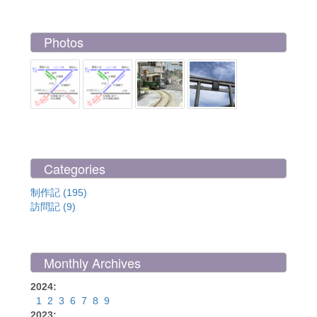
Photos
Categories
制作記 (195)
訪問記 (9)
Monthly Archives
2024:
1
2
3
6
7
8
9
2023: