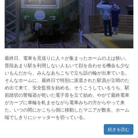
最終日、電車を見送りに人々が集まったホームの上は狭い。
普段あまり駅を利用しない人もいて顔を合わせる機会も少な
いもんだから、みんなあちこちで立ち話の輪が出来ている。
そんなホームに、最終日で特別に派遣された駅員が立哨のた
め出て来て、安全監視を始める。そうこうしているうち、駅
前踏切の警報器が乾いた電子音を立て始め、やがて最終電車
がカーブに車輪を軋ませながら電車みちの方からやって来
た。いつの間にかこちら側に移動したマニアが数名、ホーム
端でしきりにシャッターを切っている。
続きを読む