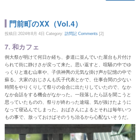
門前町のXX（Vol.4）
投稿日:
2024年8月 4日
Category:
訪問記
Comments
[2]
7. 和カフェ
例大祭が明けて何日か経ち、参道に並んでいた屋台も片付け
られて街に静けさが戻って来た。思い返すと、喧騒の中でゆ
っくりと進む山車や、子供神輿の元気な掛け声が記憶の中で
蘇る。大家のおじさんも氏子代表とかで、仕事合間の少ない
時間をやりくりして祭りの会合に出たりしていたので、なか
なか会話をする機会がなかった。一段落したら話を聞こうと
思っていたものの、祭りが終わった途端、気が抜けたように
なって寝込んでしまった。おばさんによるとそれは毎年いつ
もの事で、放っておけばそのうち治るから心配ないそうだ。