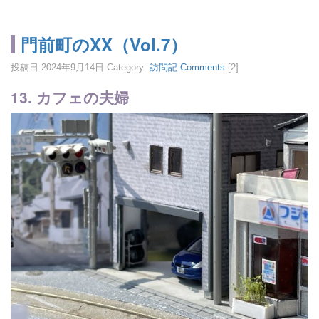
門前町のXX（Vol.7）
投稿日:
2024年9月14日
Category:
訪問記
Comments
[2]
13. カフェの夫婦