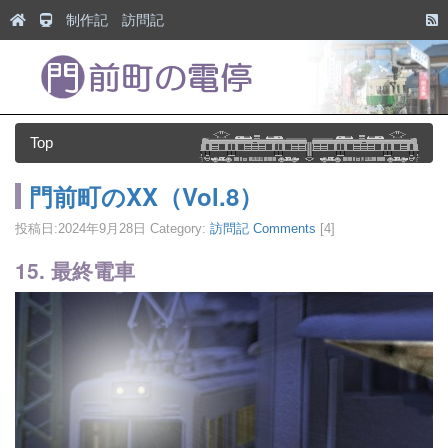
制作記
訪問記
Top
門前町のXX（Vol.8）
投稿日:
2024年9月28日
Category:
訪問記
Comments
[4]
15. 最終電車