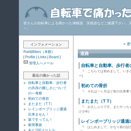
皆さんの自転車による痛かった体験談、失敗談などご披露下さい。
～。
« 
インフォメーション
Rail&Bikes（本館）
道路
[
Profile
|
Links
|
Board
]
管理人へメール
自転車と自動車、歩行者
└ こちらでは初めまして。いき
最近の痛かった話
ー)
自転車と自動車、歩行者
初めての骨折
の共存の難しさについて
└ それは一ヶ月ほど前の出来事で
の一考察
初めての骨折
またまた（T T）
またまた（T T）
└ お久しぶりです。またやっちゃ
レインボーブリッジ通過
け少年)
出来ません！
坂ですってん！
レインボーブリッジ通過
衝突事故
└ はじめまして。かなり前の話
あと100メートル