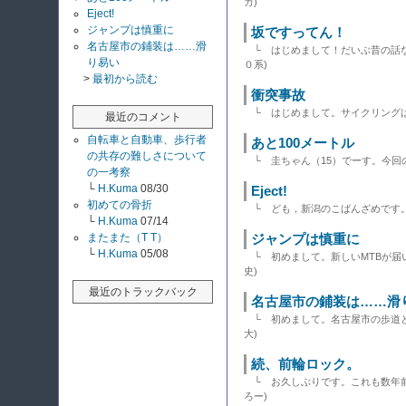
ガ)
Eject!
ジャンプは慎重に
坂ですってん！
名古屋市の鋪装は……滑
└ はじめまして！だいぶ昔の話な
り易い
０系)
>
最初から読む
衝突事故
└ はじめまして。サイクリング
最近のコメント
自転車と自動車、歩行者
あと100メートル
の共存の難しさについて
└ 圭ちゃん（15）でーす。今回
の一考察
└
H.Kuma
08/30
Eject!
初めての骨折
└ ども，新潟のこばんざめです。ra
└
H.Kuma
07/14
またまた（T T）
ジャンプは慎重に
└
H.Kuma
05/08
└ 初めまして。新しいMTBが届
史)
最近のトラックバック
名古屋市の鋪装は……滑
└ 初めまして。名古屋市の歩道
大)
続、前輪ロック。
└ お久しぶりです。これも数年
ろー)