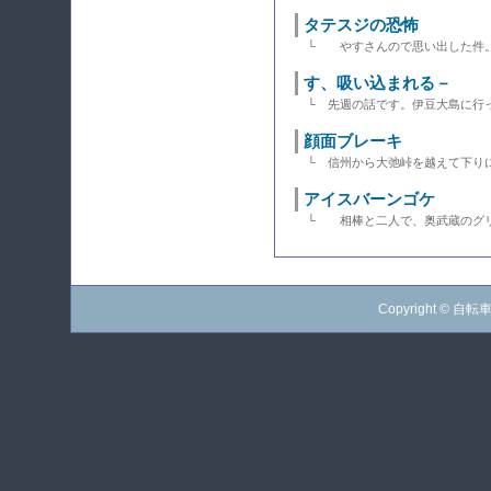
タテスジの恐怖
└ やすさんので思い出した件。
す、吸い込まれる－
└ 先週の話です。伊豆大島に行
顔面ブレーキ
└ 信州から大弛峠を越えて下り
アイスバーンゴケ
└ 相棒と二人で、奥武蔵のグリ
Copyright © 自転