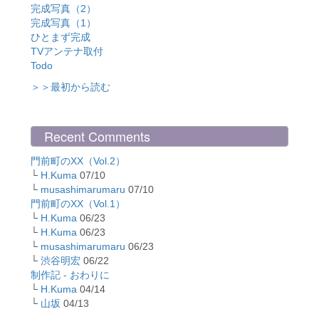
完成写真（2）
完成写真（1）
ひとまず完成
TVアンテナ取付
Todo
＞＞最初から読む
Recent Comments
門前町のXX（Vol.2）
└
H.Kuma
07/10
└
musashimarumaru
07/10
門前町のXX（Vol.1）
└
H.Kuma
06/23
└
H.Kuma
06/23
└
musashimarumaru
06/23
└
渋谷明宏
06/22
制作記 - おわりに
└
H.Kuma
04/14
└
山坂
04/13