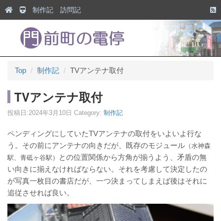
制作記
訪問記
Top
制作記
TVアンテナ取付
TVアンテナ取付
投稿日:
2024年3月10日
Category:
制作記
ペンディングにしていたTVアンテナの取付をいよいよ行な
う。その前にアンテナの向きだが、既存のモジュール
（水神森
との位置関係から方角が揃うよう、矛盾の無
駅、青砥ヶ谷駅）
い向きに揃えなければならない。それを考慮して決定したの
が写真一枚目の書店だが、一つ決まってしまえば後はそれに
追従させれば良い。