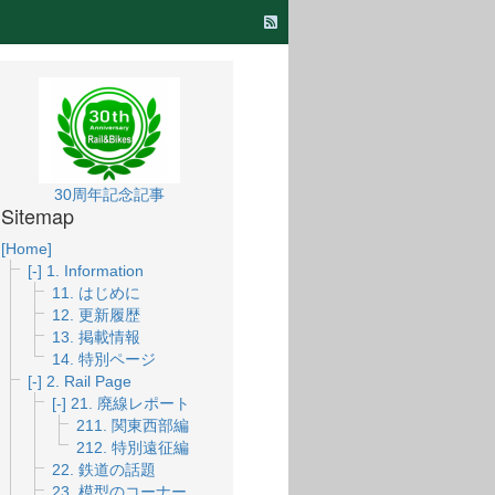
30周年記念記事
Sitemap
[Home]
[-]
1. Information
11. はじめに
12. 更新履歴
13. 掲載情報
14. 特別ページ
[-]
2. Rail Page
[-]
21. 廃線レポート
211. 関東西部編
212. 特別遠征編
22. 鉄道の話題
23. 模型のコーナー