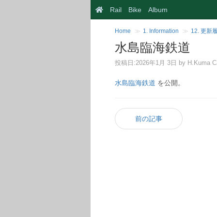
Rail
Bike
Album
Home
1. Information
12. 更新
水島臨海鉄道
投稿日:
2026年1月 3日
by
H.Kuma
C
水島臨海鉄道
を公開。
前の記事