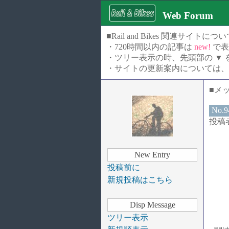
Web Forum
■Rail and Bikes 関
・720時間以内の記事は
new!
で表
・ツリー表示の時、先頭部の ▼
・サイトの更新案内については、
■メ
No.
投稿者
New Entry
投稿前に
新規投稿はこちら
Disp Message
ツリー表示