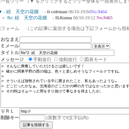
連一覧ツリー （▼ をクリックするとツリー全体を一括表示しま
▼
-
続 天空の花畑
-
tt-coleman
06/10-19:04
No.9464
Re: 続 天空の花畑
-
H.Kuma
06/10-19:12
No.9465
信フォーム （この記事に返信する場合は下記フォームから投
おなまえ
Ｅメール
タイトル
メッセージ
手動改行
強制改行
図表モード
ＵＲＬ
削除キー
(英数字で8文字以内)