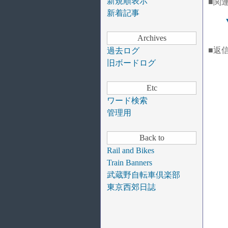
新規順表示
■関
新着記事
Archives
■返
過去ログ
旧ボードログ
Etc
ワード検索
管理用
Back to
Rail and Bikes
Train Banners
武蔵野自転車倶楽部
東京西郊日誌