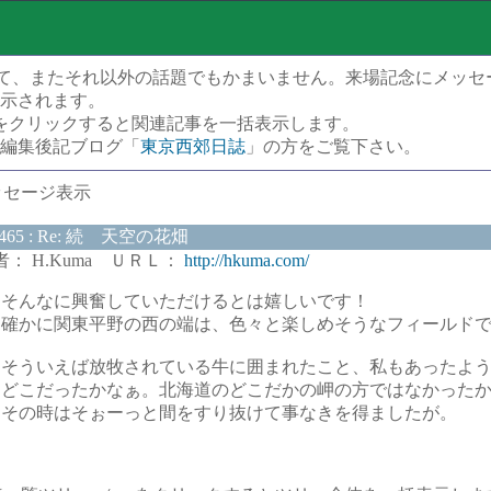
連サイトについて、またそれ以外の話題でもかまいません。来場記念にメッ
示されます。
 をクリックすると関連記事を一括表示します。
編集後記ブログ「
東京西郊日誌
」の方をご覧下さい。
ッセージ表示
9465 : Re: 続 天空の花畑
： H.Kuma ＵＲＬ：
http://hkuma.com/
そんなに興奮していただけるとは嬉しいです！
確かに関東平野の西の端は、色々と楽しめそうなフィールド
そういえば放牧されている牛に囲まれたこと、私もあったよ
どこだったかなぁ。北海道のどこだかの岬の方ではなかった
その時はそぉーっと間をすり抜けて事なきを得ましたが。