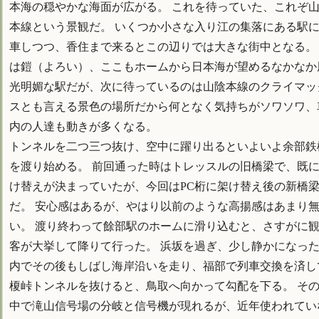
本海の穏やかな海面が広がる。 これを待っていた、これぞ
本線という景観だ。 いくつか小さな入り江の集落にある駅
車しつつ、香住まで来るとこの辺りでは大きな街中となる。
は鎧（よろい）、ここもホームから日本海が望めるなかなか
光明媚な駅だが、次に待っているのは山陰本線のクライマッ
スとも言える景色の場所だから何となく気持ちがソワソワ、
内の人達も動きが多くなる。
トンネルを二つ三つ抜け、空中に躍り出るといよいよ余部鉄
を渡り始める。 前回通った時はトレッスルの旧橋梁で、既
け替えが決まっていたが、今回はPC桁に架け替え後の新橋
だ。 安心感はあるが、やはり以前のような高揚感はあまり
い。 渡り終わって餘部駅のホームに滑り込むと、さすがに
客が大挙して降りて行った。 浜坂を過ぎ、少し静かになっ
内でその後もしばし海岸沿いを走り、福部で列車交換を済し
榎峠トンネルを抜けると、鳥取へ向かって勾配を下る。 そ
中で滝山信号場の分岐と信号機が現れるが、近年使われてい