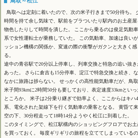
鳥取～松江
鳥取へは定刻に着いたので、次の米子行きまで50分待ち。 
時間を持て余し気味で、駅前をブラついたり駅内のお土産屋
物色したりして時間を潰した。 ここから乗るのは俊足気動車1
系で女性運転士が乗務していた。 この気動車、加速は良い
ッション機構の関係か、変速の際の衝撃がガクンと大きく感
る。
途中の青谷駅で20分以上停車し、列車交換と特急の追い抜き
あった。 さらに倉吉も15分停車、淀江で特急交換と続き、
なかに旅路は捗らない。 せっかくの高性能気動車だが、鳥
米子間93kmに2時間50分も要しており、表定速度33kmといっ
ところか。 米子は2分乗り継ぎで効率よく、ここからはキハ4
系、電化された架線下を行く気動車の乗客となる。 黄昏て
空の下、30分程走って18時14分ようやく松江に到着した。
このタイミングで、松江駅構内のショッピングフロアでお土
を買っておく。 毎度ギリギリの旅程を立ててしまっている