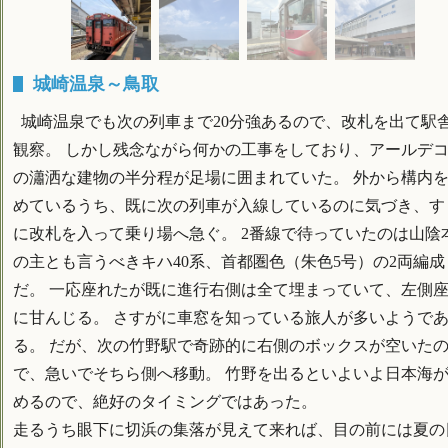
城崎温泉～鳥取
城崎温泉でも次の列車まで20分強あるので、改札を出て駅
観察。 しかし残念ながら何かの工事をしており、アールデ
の瀟洒な建物の半分程が足場に囲まれていた。 外から構内
めているうち、既に次の列車が入線しているのに気づき、す
に改札を入って乗り場へ急ぐ。 2番線で待っていたのは山陰
の主とも言うべきキハ40系、首都圏色（朱色5号）の2両編成
だ。 一応座れたが既に進行右側は全て埋まっていて、左側
に甘んじる。 さすがに車窓を知っている旅人が多いようで
る。 だが、次の竹野駅で奇跡的に右側のボックスが空いた
で、急いでそちら側へ移動。 竹野を出るといよいよ日本海
めるので、絶好のタイミングではあった。
走るうち眼下に切浜の集落が見えて来れば、目の前には夏の