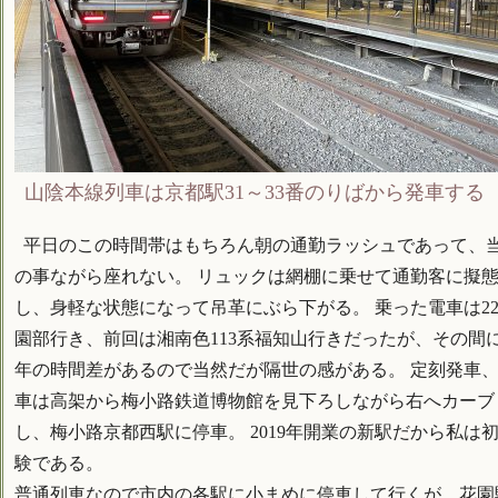
山陰本線列車は京都駅31～33番のりばから発車する
平日のこの時間帯はもちろん朝の通勤ラッシュであって、
の事ながら座れない。 リュックは網棚に乗せて通勤客に擬
し、身軽な状態になって吊革にぶら下がる。 乗った電車は22
園部行き、前回は湘南色113系福知山行きだったが、その間に
年の時間差があるので当然だが隔世の感がある。 定刻発車
車は高架から梅小路鉄道博物館を見下ろしながら右へカーブ
し、梅小路京都西駅に停車。 2019年開業の新駅だから私は
験である。
普通列車なので市内の各駅に小まめに停車して行くが、花園