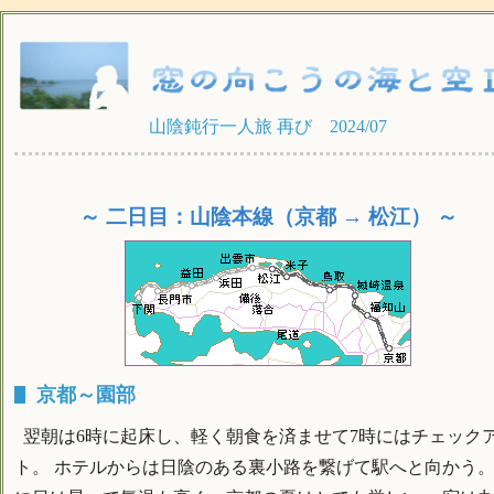
山陰鈍行一人旅 再び 2024/07
～ 二日目：山陰本線（京都 → 松江） ～
京都～園部
翌朝は6時に起床し、軽く朝食を済ませて7時にはチェック
ト。 ホテルからは日陰のある裏小路を繋げて駅へと向かう。