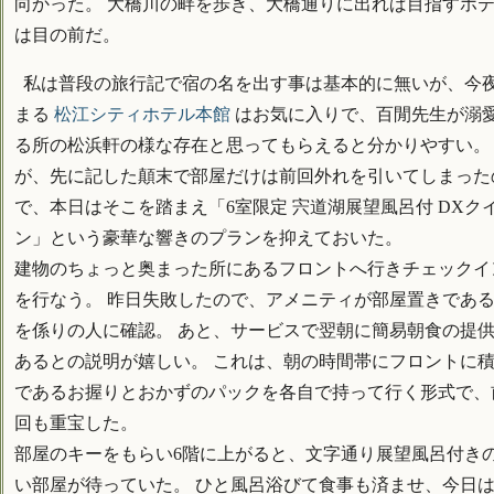
向かった。 大橋川の畔を歩き、大橋通りに出れば目指すホ
は目の前だ。
私は普段の旅行記で宿の名を出す事は基本的に無いが、今
まる
松江シティホテル本館
はお気に入りで、百閒先生が溺
る所の松浜軒の様な存在と思ってもらえると分かりやすい。
が、先に記した顛末で部屋だけは前回外れを引いてしまった
で、本日はそこを踏まえ「6室限定 宍道湖展望風呂付 DXク
ン」という豪華な響きのプランを抑えておいた。
建物のちょっと奥まった所にあるフロントへ行きチェックイ
を行なう。 昨日失敗したので、アメニティが部屋置きであ
を係りの人に確認。 あと、サービスで翌朝に簡易朝食の提
あるとの説明が嬉しい。 これは、朝の時間帯にフロントに
であるお握りとおかずのパックを各自で持って行く形式で、
回も重宝した。
部屋のキーをもらい6階に上がると、文字通り展望風呂付き
い部屋が待っていた。 ひと風呂浴びて食事も済ませ、今日