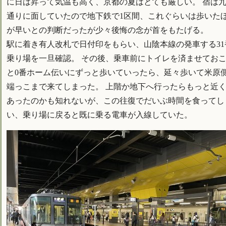
に日は昇って気温も高く、京都の夏はとても厳しい。 宿は
通りに面していたので地下鉄で1区間、これぐらいは歩いた
が早いとの判断だったが少々後悔の念が首をもたげる。
駅に着き有人改札で日付印をもらい、山陰本線の発車する31
乗り場を一旦確認。 その後、乗車前にトイレを済ませてお
と0番ホーム伝いにずっと歩いていったら、延々歩いて米原
端っこまで来てしまった。 上階か地下へ行ったらもっと近
あったのかも知れないが、この往復でだいぶ時間を食ってし
い、乗り場に戻ると既に乗る電車が入線していた。