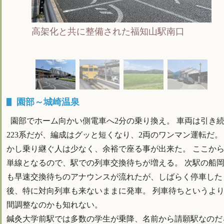
高架化と共に整備された福知山駅南口
園部～城崎温泉
園部でホーム向かい側電車へ2分の乗り換え。 車両は引き
223系だが、編成はグッと短くなり、2両のワンマン運転だ。
かし乗り継ぐ人は少なく、余裕で座る事が出来た。 ここか
単線となるので、駅での列車交換待ちが増える。 次駅の船
も早速交換待ちのアナウンスが流れたが、しばらく停車した
後、特に対向列車も来ないままに発車。 列車待ちというよ
間調整なのかも知れない。
鍼灸大学前駅では多数の学生が乗降、名前から請願駅なのだ