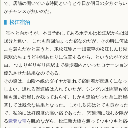
で、店舗の開いている時間というと今日か明日の夕方ぐらい
かチャンスが無いのだ。
松江宿泊
宿へと向かうが、本日予約してあるホテルは松江駅からは
18分と遠い。 これも前回泊まった宿なのだが、その時に何
こを選んだかと言うと、JR松江駅と一畑電車の松江しんじ湖
泉駅のちょうど中間あたりに位置するから、というのがその
由。 つまりギリギリ両駅まで徒歩圏内といったロケーショ
優先させた結果なのである。
その際は、山陰本線のダイヤが乱れて宿到着が夜遅くになっ
しまい、遅れる旨連絡は入れていたが、シングルは眺望も冷
庫も無い部屋しか残っておらず、しかも連泊だった為に部屋
関しては残念な結果となった。 しかし対応はとても良かっ
で、私的には好感度の高い宿であった。 宍道湖に沈む夕陽
る
豪奢な帯
を眺めながら、松江新大橋を渡ってウキウキと宿