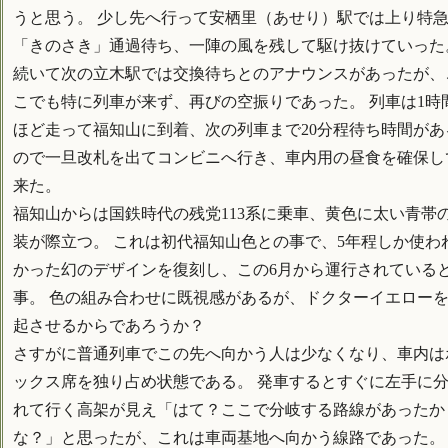
うと思う。 少し先へ行って安栖里（あせり）駅では上り特
「きのさき」通過待ち、一陣の風を残して駆け抜けていった
続いて次の立木駅では交換待ちとのアナウンスがあったが、
こでも特に列車が来ず、再びの空振りであった。 列車は1時
ほど走って福知山に到着、次の列車まで20分程待ち時間があ
ので一旦改札を出てコンビニへ行き、車内用の昼食を確保し
来た。
福知山からは国鉄時代の残党113系に乗車、黄色に太い青帯
装が際立つ。 これは初代福知山色との事で、5年程しか使わ
かった幻のデザインを復刻し、この6月から運行されている
事。 色の組み合わせに既視感があるが、ドクターイエロー
起させるからであろうか？
さすがに普通列車でこの先へ向かう人は少なくなり、車内は
ックス席を独り占め状態である。 発車するとすぐに左手に
れて行く高架が見え「はて？ここで分岐する路線があったか
な？」と思ったが、これは車両基地へ向かう線路であった。