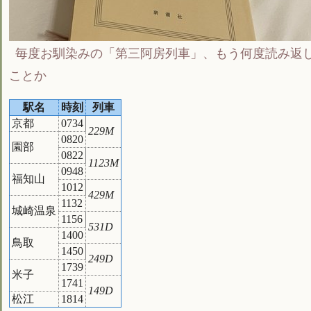
毎度お馴染みの「第三阿房列車」、もう何度読み返
ことか
駅名
時刻
列車
京都
0734
229M
0820
園部
0822
1123M
0948
福知山
1012
429M
1132
城崎温泉
1156
531D
1400
鳥取
1450
249D
1739
米子
1741
149D
松江
1814