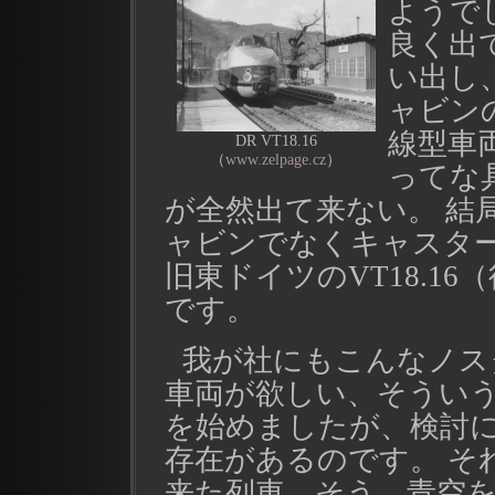
ようで
良く出
い出し
ャビン
線型車両
DR VT18.16
（
www.zelpage.cz
）
ってな
が全然出て来ない。 結
ャビンでなくキャスター、
旧東ドイツのVT18.16
です。
我が社にもこんなノス
車両が欲しい、そうい
を始めましたが、検討
存在があるのです。 そ
来た列車、そう、青空