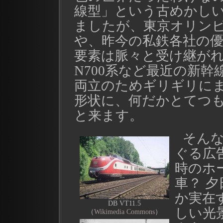
線型」という古めかし
ましたが、東京オリン
や、昨今の私鉄各社の
要素は脈々と受け継がれ
N700系など最近の新
両立のためギリギリに
形状に、何だかとてつ
と来ます。
そん
ぐる広
時のホ
車？ 
か実在
DB VT11.5
しい光
（
Wikimedia Commons
）