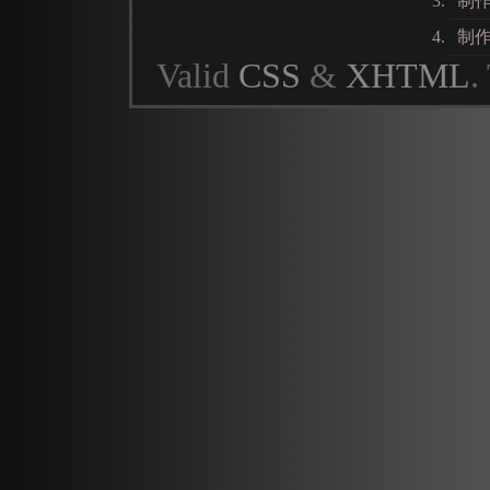
制
制
Valid
CSS
&
XHTML
.