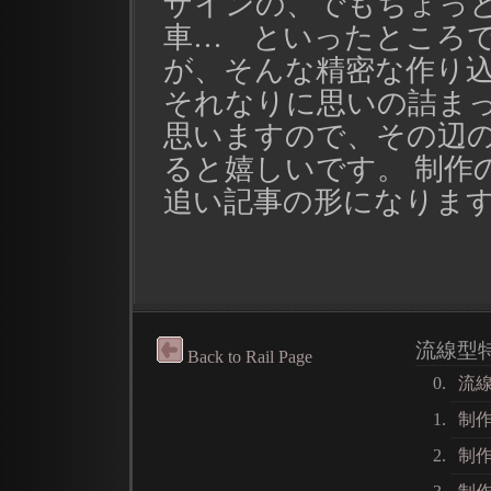
ザインの、でもちょっ
車… といったところで
が、そんな精密な作り込
それなりに思いの詰ま
思いますので、その辺
ると嬉しいです。 制作
追い記事の形になりま
流線型
Back to Rail Page
流
制
制