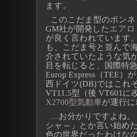
ます。
このこだま型のボンネ
GM社が開発した
エアロ
が良く言われています。
も、こだま号と並んで
介されていたような気が
目を転じると、国際特急列
Europ Express（
西ドイツ(DB)ではこ
VT11.5型（後 VT60
X2700型気動車
が運行に
…お分かりですよね。
シャ～」とか言い始め
色の世界だったわけなの