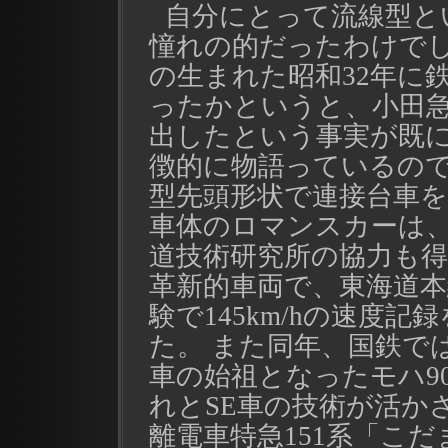
自分にとって流線型と
憧れの的だったわけで
の生まれた昭和32年に
ったかというと、小田急
出したという事実が既
徴的に物語っているので
型先頭形状で連接台車
車体のロマンスカーは
道技術研究所の協力も
革新的車両で、東海道本
験で145km/hの速度記
た。 また同年、国鉄で
車の始祖となったモハ9
れとSE車の技術が活か
離電車特急151系「こ