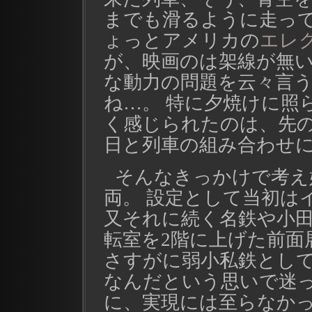
までも滑るように走って
ょっとアメリカの
エレ
が、映画のは架線が無い
な動力の問題を云々言
ね…。 特に夕焼けに照
く感じられたのは、先
日と列車の組み合わせ
そんなきっかけで考え
両。 設定として当初は
又それに続く名鉄や小
転室を2階に上げた前面
さすがに弱小私鉄とし
なんだという思いで迷っ
に、実現には至らなかった