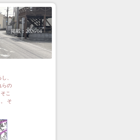
掲載：2026/04
るし、
れらの
、そこ
。 そ