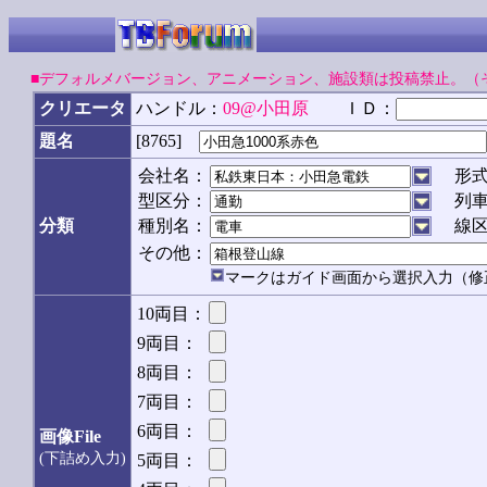
■デフォルメバージョン、アニメーション、施設類は投稿禁止。（
クリエータ
ハンドル：
09@小田原
ＩＤ：
[8765]
題名
会社名：
形
型区分：
列
分類
種別名：
線
その他：
マークはガイド画面から選択入力（修
10両目：
9両目：
8両目：
7両目：
6両目：
画像File
(下詰め入力)
5両目：