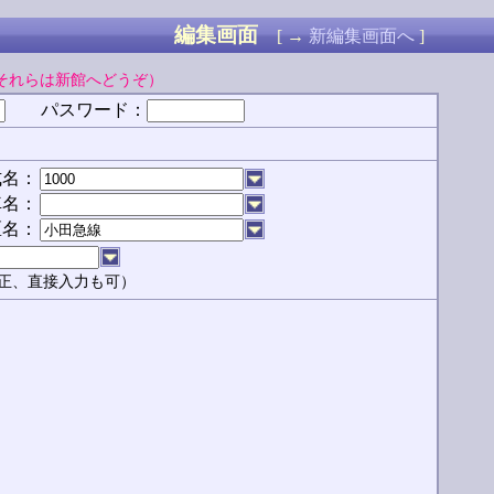
編集画面
[ →
新編集画面へ
]
それらは新館へどうぞ）
パスワード：
式名：
車名：
区名：
正、直接入力も可）