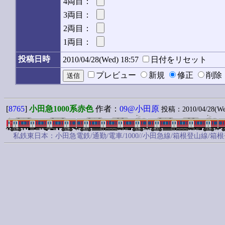
4両目：
3両目：
2両目：
1両目：
投稿日時
2010/04/28(Wed) 18:57
日付をリセット
プレビュー
新規
修正
削
[
8765
]
小田急1000系赤色
作者：
09@小田原
投稿：2010/04/28(Wed
私鉄東日本：小田急電鉄/通勤/電車/1000//小田急線/箱根登山線/箱