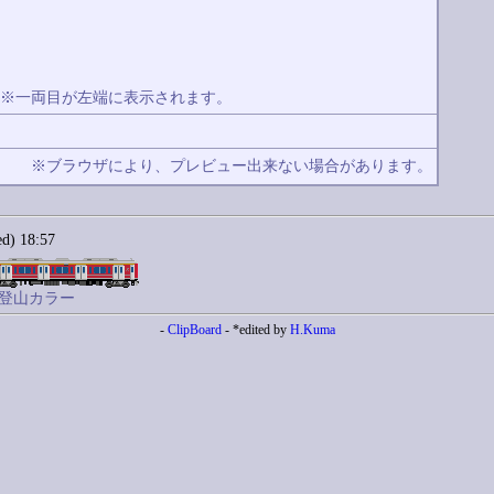
※一両目が左端に表示されます。
除
※ブラウザにより、プレビュー出来ない場合があります。
) 18:57
根登山カラー
-
ClipBoard
- *edited by
H.Kuma