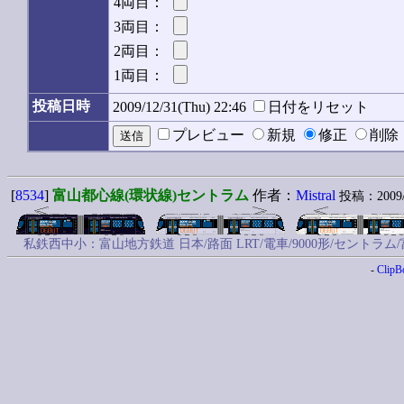
4両目：
3両目：
2両目：
1両目：
投稿日時
2009/12/31(Thu) 22:46
日付をリセット
プレビュー
新規
修正
削
[
8534
]
富山都心線(環状線)セントラム
作者：
Mistral
投稿：2009/1
私鉄西中小：富山地方鉄道 日本/路面 LRT/電車/9000形/セン
-
ClipB