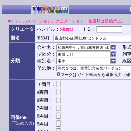
■デフォルメバージョン、アニメーション、施設類は投稿禁止。（
クリエータ
ハンドル：
Mistral
ＩＤ：
パ
[8534]
題名
会社名：
形
型区分：
列
分類
種別名：
線
その他：
マークはガイド画面から選択入力（修
10両目：
9両目：
8両目：
7両目：
6両目：
画像File
(下詰め入力)
5両目：