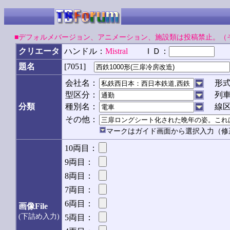
■デフォルメバージョン、アニメーション、施設類は投稿禁止。（
クリエータ
ハンドル：
Mistral
ＩＤ：
パ
[7051]
題名
会社名：
形
型区分：
列
分類
種別名：
線
その他：
マークはガイド画面から選択入力（修
10両目：
9両目：
8両目：
7両目：
6両目：
画像File
(下詰め入力)
5両目：