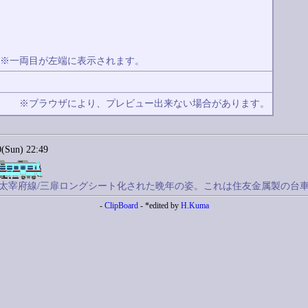
※一両目が左端に表示されます。
除
※ブラウザにより、プレビュー出来ない場合があります。
Sun) 22:49
牟田線 太宰府線/三扉ロングシート化された晩年の姿。これは住友金属製の台車
-
ClipBoard
- *edited by
H.Kuma