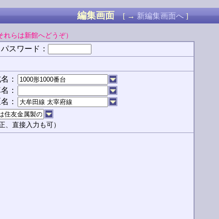
編集画面
[ →
新編集画面へ
]
それらは新館へどうぞ）
スワード：
式名：
車名：
区名：
正、直接入力も可）