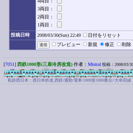
4両目：
3両目：
2両目：
1両目：
投稿日時
2008/03/30(Sun) 22:49
日付をリセット
プレビュー
新規
修正
削
[
7051
]
西鉄1000形(三扉冷房改造)
作者：
Mistral
投稿：2008/03/30(
私鉄西日本：西日本鉄道,西鉄/通勤/電車/1000形1000番台//大