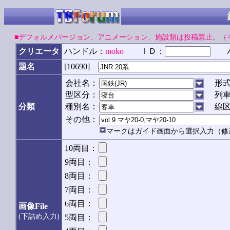
■デフォルメバージョン、アニメーション、施設類は投稿禁止。（
クリエータ
ハンドル：
moko
ＩＤ：
パ
[10690]
題名
会社名：
形
型区分：
列
分類
種別名：
線
その他：
マークはガイド画面から選択入力（修
10両目：
9両目：
8両目：
7両目：
6両目：
画像File
(下詰め入力)
5両目：