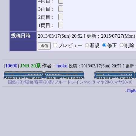
4両目：
3両目：
2両目：
1両目：
投稿日時
2013/03/17(Sun) 20:52 [ 更新：2015/07/27(Mon) 
プレビュー
新規
修正
削
[
10690
]
JNR 20系
作者：
moko
投稿：2013/03/17(Sun) 20:52 [ 更新：2
国鉄(JR)/寝台/客車/20系/ブルートレイン//vol.9 マヤ20-0,マヤ20-10
-
ClipB