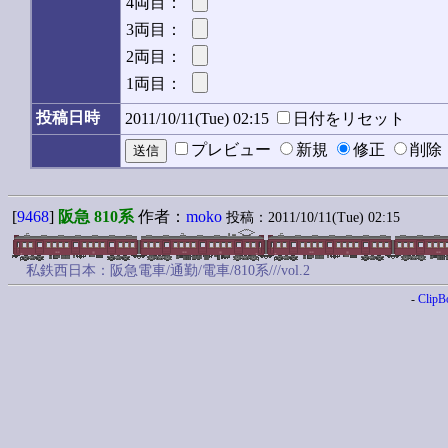
4両目：
3両目：
2両目：
1両目：
投稿日時
2011/10/11(Tue) 02:15
日付をリセット
プレビュー
新規
修正
削
[
9468
]
阪急 810系
作者：
moko
投稿：2011/10/11(Tue) 02:15
私鉄西日本：阪急電車/通勤/電車/810系///vol.2
-
ClipB