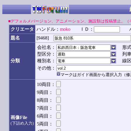
■デフォルメバージョン、アニメーション、施設類は投稿禁止。（
クリエータ
ハンドル：
moko
ＩＤ：
パ
[9468]
題名
会社名：
形
型区分：
列
分類
種別名：
線
その他：
マークはガイド画面から選択入力（修
10両目：
9両目：
8両目：
7両目：
6両目：
画像File
(下詰め入力)
5両目：