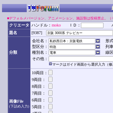
■デフォルメバージョン、アニメーション、施設類は投稿禁止。（
クリエータ
ハンドル：
moko
ＩＤ：
パ
[9387]
題名
会社名：
形
型区分：
列
分類
種別名：
線
その他：
マークはガイド画面から選択入力（修
10両目：
9両目：
8両目：
7両目：
6両目：
画像File
(下詰め入力)
5両目：