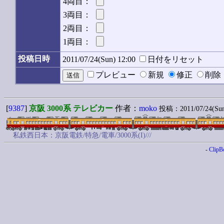
4両目：
3両目：
2両目：
1両目：
投稿日時
2011/07/24(Sun) 12:00
日付をリセット
プレビュー
新規
修正
削
[
9387
]
京阪 3000系 テレビカー
作者：
moko
投稿：2011/07/24(Sun
私鉄西日本：京阪電鉄/特急/電車/3000系(I)///
-
ClipB