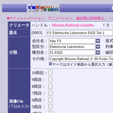
■デフォルメバージョン、アニメーション、施設類は投稿禁止。（
クリエータ
ハンドル：
Mission.Railroad columbo
ＩＤ
題名
[9003]
会社名：
形
型区分：
列
分類
種別名：
線
その他：
マークはガイド画面から選択入力（修
10両目：
9両目：
8両目：
7両目：
6両目：
画像File
(下詰め入力)
5両目：