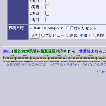
4両目：
3両目：
2両目：
1両目：
投稿日時
2010/01/31(Sun) 22:19
日付をリセット
プレビュー
新規
修正
削
[
8615
]
近鉄9820系阪神相互直通対応車
作者：
黄帯快速
投稿：201
近鉄/通勤/電車/9820系/普通・区間準急・快速急行・急行など/
-
ClipB