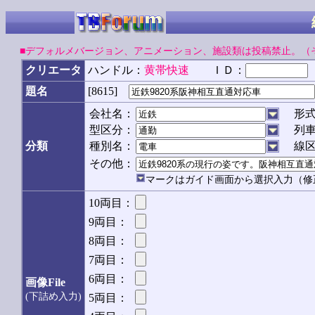
■デフォルメバージョン、アニメーション、施設類は投稿禁止。（
クリエータ
ハンドル：
黄帯快速
ＩＤ：
[8615]
題名
会社名：
形
型区分：
列
分類
種別名：
線
その他：
マークはガイド画面から選択入力（修
10両目：
9両目：
8両目：
7両目：
6両目：
画像File
(下詰め入力)
5両目：