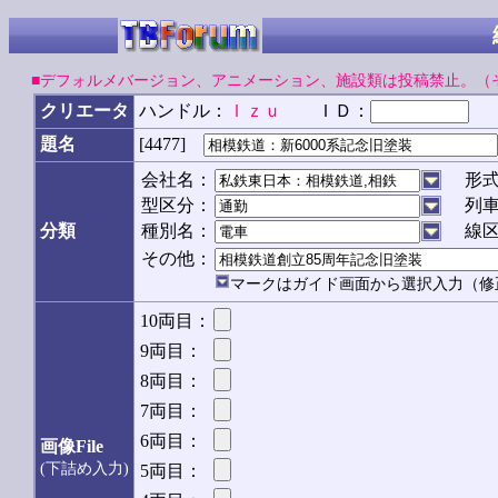
■デフォルメバージョン、アニメーション、施設類は投稿禁止。（
クリエータ
ハンドル：
Ｉｚｕ
ＩＤ：
パ
[4477]
題名
会社名：
形
型区分：
列
分類
種別名：
線
その他：
マークはガイド画面から選択入力（修
10両目：
9両目：
8両目：
7両目：
6両目：
画像File
(下詰め入力)
5両目：