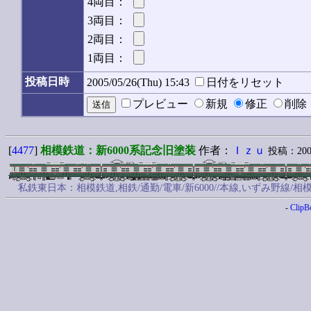
4両目：
3両目：
2両目：
1両目：
投稿日時
2005/05/26(Thu) 15:43
日付をリセット
プレビュー
新規
修正
削
[
4477
]
相模鉄道：新6000系記念旧塗装
作者：
Ｉｚｕ
投稿：2005/
私鉄東日本：相模鉄道,相鉄/通勤/電車/新6000//本線,いずみ野線/
-
ClipB