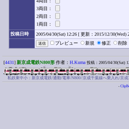
4両目：
3両目：
2両目：
1両目：
投稿日時
2005/04/30(Sat) 12:26 [ 更新：2015/12/30(Wed) 2
プレビュー
新規
修正
削
[
4431
]
新京成電鉄N800形
作者：
H.Kuma
投稿：2005/04/30(Sat) 12
私鉄東中小：新京成電鉄/通勤/電車/N800//京成千葉線へ乗入れ/京
-
ClipB