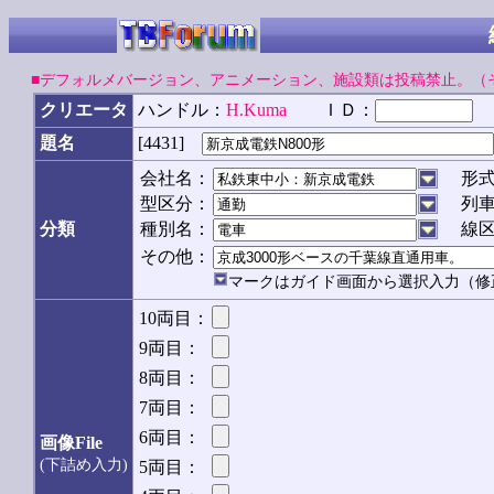
■デフォルメバージョン、アニメーション、施設類は投稿禁止。（
クリエータ
ハンドル：
H.Kuma
ＩＤ：
[4431]
題名
会社名：
形
型区分：
列
分類
種別名：
線
その他：
マークはガイド画面から選択入力（修
10両目：
9両目：
8両目：
7両目：
6両目：
画像File
(下詰め入力)
5両目：