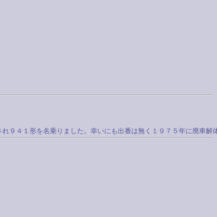
に改造され９４１形を名乗りました。幸いにも出番は無く１９７５年に廃車解