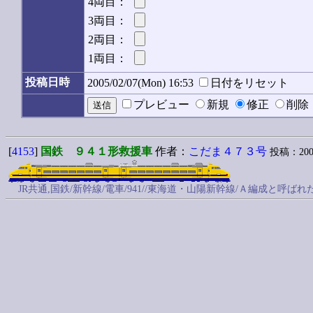
4両目：
3両目：
2両目：
1両目：
投稿日時
2005/02/07(Mon) 16:53
日付をリセット
プレビュー
新規
修正
削
[
4153
]
国鉄 ９４１形救援車
作者：
こだま４７３号
投稿：2005/
JR共通,国鉄/新幹線/電車/941//東海道・山陽新幹線/Ａ編