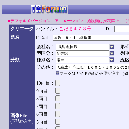
■デフォルメバージョン、アニメーション、施設類は投稿禁止。（
クリエータ
ハンドル：
こだま４７３号
ＩＤ：
[4153]
題名
会社名：
形
型区分：
列
分類
種別名：
線
その他：
マークはガイド画面から選択入力（修
10両目：
9両目：
8両目：
7両目：
6両目：
画像File
(下詰め入力)
5両目：