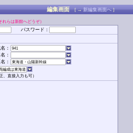
編集画面
[ →
新編集画面へ
]
それらは新館へどうぞ）
パスワード：
式名：
車名：
区名：
正、直接入力も可）