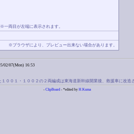
※一両目が左端に表示されます。
除
※ブラウザにより、プレビュー出来ない場合があります。
02/07(Mon) 16:53
成と呼ばれた１００１・１００２の２両編成は東海道新幹線開業後、救援車
-
ClipBoard
- *edited by
H.Kuma