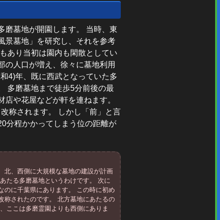
た多磨墓地が開園します。 当時、東
風景墓地」を研究し、それを参考
事もあり当初は園内も閑散としてい
部の人口が増え、徐々に墓地利用
昭和4)年、既に西武となっていた多
 多磨墓地まで徒歩5分前後の最
材店や花屋などが軒を連ねます。
」と改称されます。 しかし「前」と言
20分程かかってしまう位の距離が
、北、西側に大規模な墓地の建設が計画
あたる多磨墓地というわけです。 次に
なのに千葉県にあります。 この時に初め
改称されたのです。 北方墓地にあたるの
つ、ここは多磨霊園よりも西側にありま