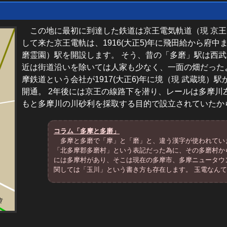
この地に最初に到達した鉄道は京王電気軌道（現 京王
して来た京王電軌は、1916(大正5)年に飛田給から府
磨霊園）駅を開設します。 そう、昔の「多磨」駅は西武
近は街道沿いを除いては人家も少なく、一面の畑だった
摩鉄道という会社が1917(大正6)年に境（現 武蔵境）
開通。 2年後には京王の線路下を潜り、レールは多摩川
もと多摩川の川砂利を採取する目的で設立されていたか
コラム「多摩と多磨」
多摩と多磨で「摩」と「磨」と、違う漢字が使われてい
「北多摩郡多磨村」という表記だった為に、その多磨村か
には多摩村があり、そこは現在の多摩市、多摩ニュータウ
関しては「玉川」という書き方も存在します。 玉電なん