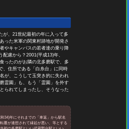
たが、21世紀最初の年に入って多
にあった米軍の関東村跡地が開発さ
患者やキャンパスの若者達の乗り降
慮から？2001(平成13)年、
を食ったのがお隣の北多磨駅で、多
で、住所である「白糸台」に同時
駅名が、こうして玉突き的に失われ
多磨霊園」も、もう「霊園」を外す
にとられてしまったし、そうなった
昭和34)年にそれまでの「車返」から駅名
線転覆が連想されて縁起が悪い、等とする
し当初の多磨駅といい武蔵野台駅といい、