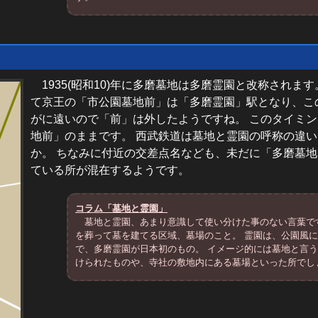
1935(昭和10)年に多磨墓地は多磨霊園と改称されます。
て京王の「市公園墓地前」は「多磨霊園」駅となり、こ
がに遠いので「前」は外したようですね。 このタイミ
地前」のままです。 西武鉄道は墓地と霊園の呼称の違
か。 ちなみに付近の交差点名なども、未だに「多磨墓
ている所が混在するようです。
コラム「墓地と霊園」
墓地と霊園、あまり意識して使い分けた事のない言葉で
を葬って墓を建てる区域、墓場のこと。 霊園は、公園風
で、多磨霊園が日本初のもの。 イメージ的には墓地と言
けられたものや、寺社の敷地内にある墓場といった所でし