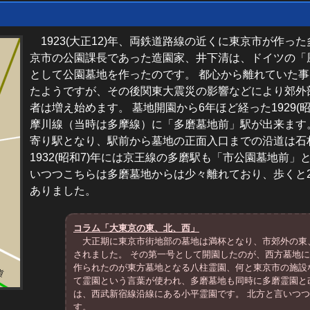
1923(大正12)年、両鉄道路線の近くに東京市が作っ
京市の公園課長であった造園家、井下清は、ドイツの「
として公園墓地を作ったのです。 都心から離れていた
たようですが、その後関東大震災の影響などにより郊外
者は増え始めます。 墓地開園から6年ほど経った1929(
摩川線（当時は多摩線）に「多磨墓地前」駅が出来ます。
寄り駅となり、駅前から墓地の正面入口までの沿道は石
1932(昭和7)年には京王線の多磨駅も「市公園墓地前
いつつこちらは多磨墓地からは少々離れており、歩くと
ありました。
コラム「大東京の東、北、西」
大正期に東京市街地部の墓地は満杯となり、市郊外の東
されました。 その第一号として開園したのが、西方墓地に
作られたのが東方墓地となる八柱霊園、何と東京市の施設
て霊園という言葉が使われ、多磨墓地も同時に多磨霊園と
は、西武新宿線沿線にある小平霊園です。 北方と言いつ
す。