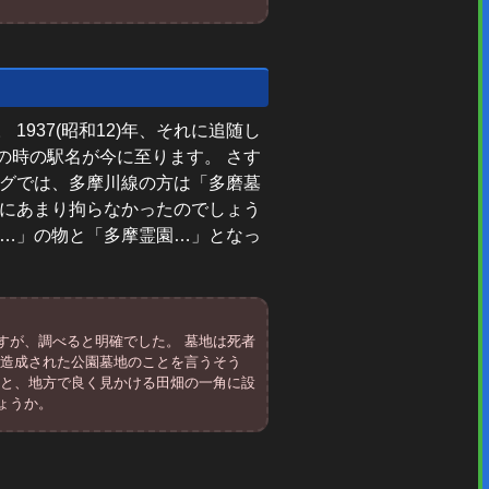
 1937(昭和12)年、それに追随し
の時の駅名が今に至ります。 さす
ングでは、多摩川線の方は「多磨墓
いにあまり拘らなかったのでしょう
地…」の物と「多摩霊園…」となっ
すが、調べると明確でした。 墓地は死者
に造成された公園墓地のことを言うそう
うと、地方で良く見かける田畑の一角に設
ょうか。