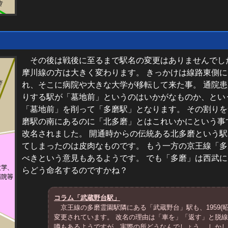
その後は戦後に至るまで駅名の変更はありませんでし
摩川線の方は大きく変わります。 きっかけは線路東側
れ、そこに病院や大きな大学が移転して来た事。 通院
りする駅が「墓地前」というのはいかがなものか、という配
「墓地前」を削って「多磨駅」となります。 その割り
磨駅の南にあるのに「北多磨」とはこれいかにという事
改名されました。 開通時からの伝統ある北多磨という
てしまったのは皮肉なものです。 もう一方の京王線「
べきという意見もあるようです。 でも「多磨」は西武
らどう命名するのですかね？
コラム「武蔵野台駅」
京王線の多磨霊園駅隣にある「武蔵野台」駅も、1959(
変更されています。 改名の理由は「車を」「返す」と脱
噂もあるようですが、実際の所どうなんでしょう。 しか