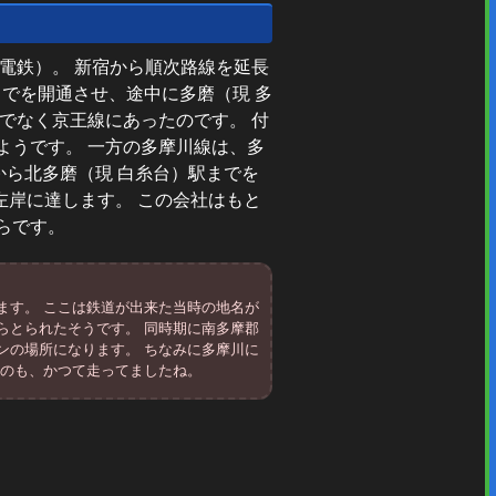
電鉄）。 新宿から順次路線を延長
中までを開通させ、途中に多磨（現 多
でなく京王線にあったのです。 付
ようです。 一方の多摩川線は、多
駅から北多磨（現 白糸台）駅までを
左岸に達します。 この会社はもと
らです。
ます。 ここは鉄道が出来た当時の地名が
らとられたそうです。 同時期に南多摩郡
ンの場所になります。 ちなみに多摩川に
てのも、かつて走ってましたね。