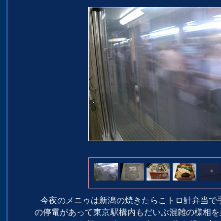
今夜のメニゥは新潟の焼きたらこトロ鮭弁当で
の停電があって東京駅構内もだいぶ混雑の様相を