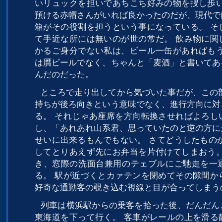
いリュックを担いであちこち好みの物を捜し歩い
預ける赤帽さんがいれば良かったのだが、現代で
箱がその役割を担うという事になっている。 そ
て手近な所には無いのが世の常だ。 飲み物に関
かるご身分でない私は、ビール一缶があればもう
は贋ビールでなく、ちゃんと「麦酒」と書いてあ
んだのだった。
ところで走り出してから気づいた事だが、この
持ちが後ろ向きという意味でなく、進行方向に対
る。 それじゃあ座席を方向転換させればよろし
し、「あれあれ山系君、思っていたのと逆の方に
せいに出来るもんでもない。 さてどうしたもの
してとりあえず先にお弁当を片付けてしまおう。
き、窓際の洗面台兼用のテェブルにご馳走を一
る。 駅が近づくとカァテンを閉めてその隙間か
好奇な通勤客の覗き込む視線と目が合ってしまう
列車は横浜駅からの乗客を拾った後、だんだん
東海道を下って行く。 客車がレールの上を滑る