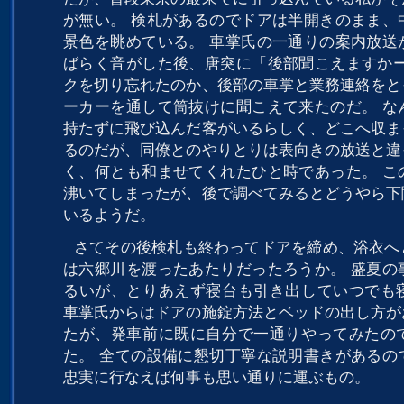
が無い。 検札があるのでドアは半開きのまま、
景色を眺めている。 車掌氏の一通りの案内放送
ばらく音がした後、唐突に「後部聞こえますかー
クを切り忘れたのか、後部の車掌と業務連絡をと
ーカーを通して筒抜けに聞こえて来たのだ。 な
持たずに飛び込んだ客がいるらしく、どこへ収ま
るのだが、同僚とのやりとりは表向きの放送と違
く、何とも和ませてくれたひと時であった。 こ
沸いてしまったが、後で調べてみるとどうやら下
いるようだ。
さてその後検札も終わってドアを締め、浴衣へ
は六郷川を渡ったあたりだったろうか。 盛夏の
るいが、とりあえず寝台も引き出していつでも
車掌氏からはドアの施錠方法とベッドの出し方が
たが、発車前に既に自分で一通りやってみたの
た。 全ての設備に懇切丁寧な説明書きがあるの
忠実に行なえば何事も思い通りに運ぶもの。