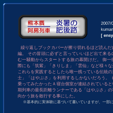
2007/
kumam
[ ensy
繰り返しブックカバーが擦り切れるほど読んだ
編。 その冒頭に必ずと言っていいほど出て来る
む一騒動からスタートする旅の幕開けだ。 御一
際にも「筑紫」「きりしま」「雲仙」など様々な
これらを実践するとしたら唯一残っている伝統の
士」「はやぶさ」を利用するしかないだろう。 
乗ってみたかったＡ寝台個室が連結されていると
期列車の最長距離ランナーである「はやぶさ」の
向かう旅を敢行する事にした。
※基本的に実体験に基づいて書いていますが、一部に