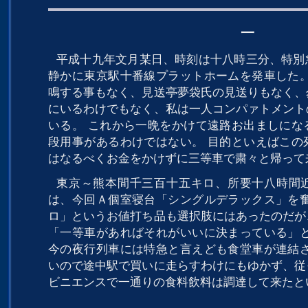
一
平成十九年文月某日、時刻は十八時三分、特別
静かに東京駅十番線プラットホームを発車した。
鳴する事もなく、見送亭夢袋氏の見送りもなく、
にいるわけでもなく、私は一人コンパァトメント
いる。 これから一晩をかけて遠路お出ましにな
段用事があるわけではない。 目的といえばこの
はなるべくお金をかけずに三等車で粛々と帰って
東京～熊本間千三百十五キロ、所要十八時間
は、今回Ａ個室寝台「シングルデラックス」を奮
ロ」というお値打ち品も選択肢にはあったのだが
「一等車があればそれがいいに決まっている」と
今の夜行列車には特急と言えども食堂車が連結さ
いので途中駅で買いに走らすわけにもゆかず、従
ビニエンスで一通りの食料飲料は調達して来たと