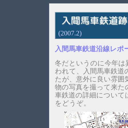
(2007.2)
入間馬車鉄道沿線レポート
冬だというのに今年は
われて、入間馬車鉄道
たが、意外に良い雰囲
物の写真を撮って来た
車鉄道の詳細について
をどうぞ。