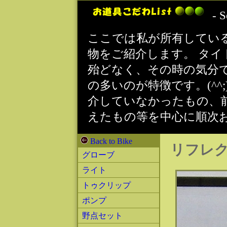
- S
ここでは私が所有してい
物をご紹介します。 タ
殆どなく、その時の気分
の多いのが特徴です。(^
介していなかったもの、
えたもの等を中心に順次
Back to Bike
リフレ
グローブ
ライト
トゥクリップ
ポンプ
野点セット