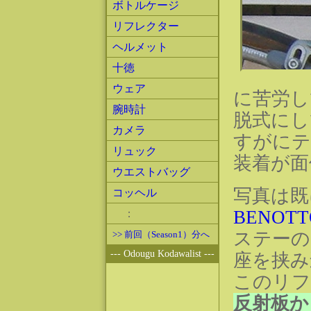
ボトルケージ
リフレクター
ヘルメット
十徳
ウェア
に苦労し
腕時計
脱式にし
カメラ
すがにテ
リュック
装着が面
ウエストバッグ
写真は既
コッヘル
BENOT
：
ステーの
>> 前回（Season1）分へ
--- Odougu Kodawalist ---
座を挟み
このリフ
反射板か