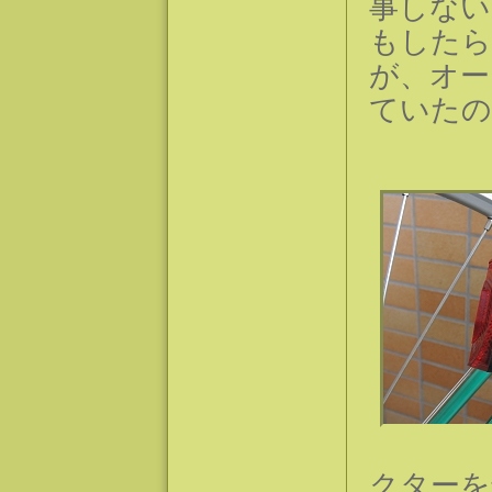
事しない
もしたら
が、オー
ていたの
クターを