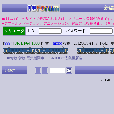
新編
■はじめてこのサイトで投稿される方は、クリエータ登録が必要です
■デフォルメバージョン、アニメーション、施設類は投稿禁止。（そ
クリエータ
ＩＤ：
パスワード：
[
9994
]
JR EF64-1000
作者：
moko
投稿：2012/06/07(Thu) 17:42 [ 更
JR貨物/貨物/電気機関車/EF64-1000///広島更新色
Page=
- HTML5Up