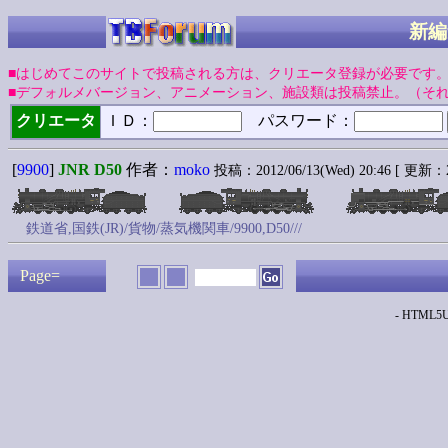
新編
■はじめてこのサイトで投稿される方は、クリエータ登録が必要です
■デフォルメバージョン、アニメーション、施設類は投稿禁止。（そ
クリエータ
ＩＤ：
パスワード：
[
9900
]
JNR D50
作者：
moko
投稿：2012/06/13(Wed) 20:46 [ 更新：20
鉄道省,国鉄(JR)/貨物/蒸気機関車/9900,D50///
Page=
- HTML5Up