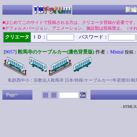
新編
■はじめてこのサイトで投稿される方は、クリエータ登録が必要です
■デフォルメバージョン、アニメーション、施設類は投稿禁止。（そ
クリエータ
ＩＤ：
パスワード：
[
9057
]
鞍馬寺のケーブルカー(濃色背景版)
作者：
Mistral
投稿：20
私鉄西中小：宗教法人鞍馬寺 日本/特殊/ケーブルカー//牛若號II
Page=
- HTML5Up