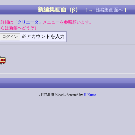
新編集画面（β）
[ →
旧編集画面へ
]
。詳細は
「クリエータ」
メニューを参照願います。
れらは新館へどうぞ）
※アカウントを入力
- HTML5Upload - *created by
H.Kuma