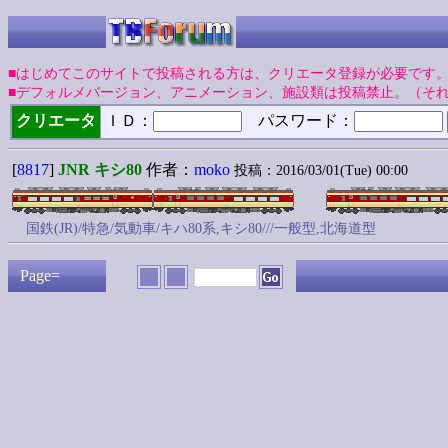
■はじめてこのサイトで投稿される方は、クリエータ登録が必要です
■デフォルメバージョン、アニメーション、施設類は投稿禁止。（そ
クリエータ
ＩＤ：
パスワード：
[
8817
]
JNR キシ80
作者：
moko
投稿：2016/03/01(Tue) 00:00
国鉄(JR)/特急/気動車/キハ80系,キシ80///一般型,北海道型
Page=