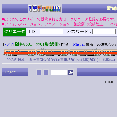
新編
■はじめてこのサイトで投稿される方は、クリエータ登録が必要です
■デフォルメバージョン、アニメーション、施設類は投稿禁止。（そ
クリエータ
ＩＤ：
パスワード：
[
7047
]
阪神7601・7701形(浜側)
作者：
Mistral
投稿：2008/03/30(Su
私鉄西日本：阪神電気鉄道/通勤/電車/7701(先頭車)7601(中間車)
Page=
- HTML5Up