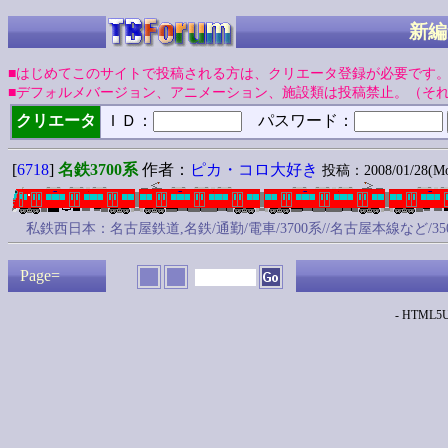
新編
■はじめてこのサイトで投稿される方は、クリエータ登録が必要です
■デフォルメバージョン、アニメーション、施設類は投稿禁止。（そ
クリエータ
ＩＤ：
パスワード：
[
6718
]
名鉄3700系
作者：
ピカ・コロ大好き
投稿：2008/01/28(Mon
私鉄西日本：名古屋鉄道,名鉄/通勤/電車/3700系//名古屋本線など
Page=
- HTML5Up