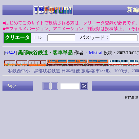
新編
■はじめてこのサイトで投稿される方は、クリエータ登録が必要です
■デフォルメバージョン、アニメーション、施設類は投稿禁止。（そ
クリエータ
ＩＤ：
パスワード：
[
6342
]
黒部峡谷鉄道・客車単品
作者：
Mistral
投稿：2007/10/02(T
私鉄西中小：黒部峡谷鉄道 日本/軽便 旅客/客車/ハ形、1000形、200
Page=
- HTML5Up