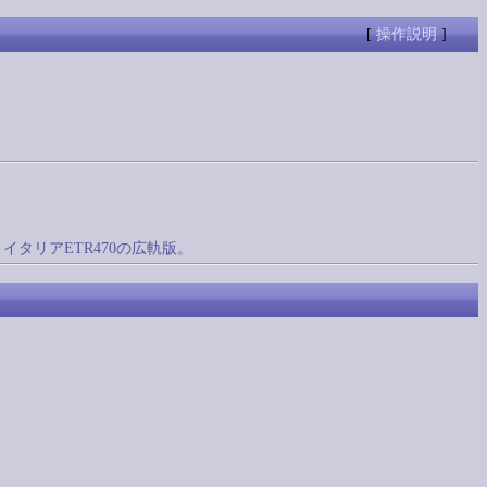
[
操作説明
]
イタリアETR470の広軌版。