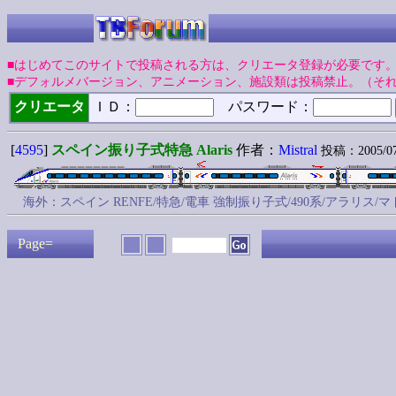
■はじめてこのサイトで投稿される方は、クリエータ登録が必要です
■デフォルメバージョン、アニメーション、施設類は投稿禁止。（そ
クリエータ
ＩＤ：
パスワード：
[
4595
]
スペイン振り子式特急 Alaris
作者：
Mistral
投稿：2005/07/
海外：スペイン RENFE/特急/電車 強制振り子式/490系/アラリ
Page=