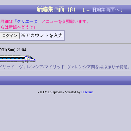
新編集画面（β）
[ →
旧編集画面へ
]
。詳細は
「クリエータ」
メニューを参照願います。
れらは新館へどうぞ）
※アカウントを入力
31(Sun) 21:04
ス/マドリッド～ヴァレンシア/マドリッド-ヴァレンシア間を結ぶ振り子特急。
- HTML5Upload - *created by
H.Kuma