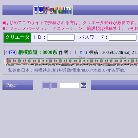
■はじめてこのサイトで投稿される方は、クリエータ登録が必要です
■デフォルメバージョン、アニメーション、施設類は投稿禁止。（そ
クリエータ
ＩＤ：
パスワード：
[
4479
]
相模鉄道：8000系
作者：
Ｉｚｕ
投稿：2005/05/28(Sat) 21:
私鉄東日本：相模鉄道,相鉄/通勤/電車/8000//本線,いずみ野線/
Page=