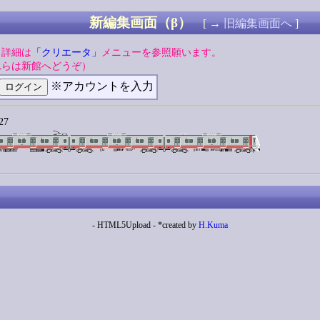
新編集画面（β）
[ →
旧編集画面へ
]
。詳細は
「クリエータ」
メニューを参照願います。
れらは新館へどうぞ）
※アカウントを入力
27
- HTML5Upload - *created by
H.Kuma