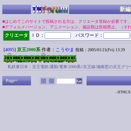
新編
■はじめてこのサイトで投稿される方は、クリエータ登録が必要です
■デフォルメバージョン、アニメーション、施設類は投稿禁止。（そ
クリエータ
ＩＤ：
パスワード：
[
4095
]
京王2000系
作者：
こうやま
投稿：2005/01/21(Fri) 13:29
私鉄東日本：京王電鉄/通勤/電車/2000系//京王線/湘南窓の京
Page=
- HTML5Up