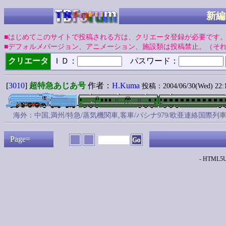
新編
■はじめてこのサイトで投稿される方は、クリエータ登録が必要です
■デフォルメバージョン、アニメーション、施設類は投稿禁止。（そ
クリエータ
ＩＤ：
パスワード：
[
3010
]
超特急あじあ号
作者：
H.Kuma
投稿：2004/06/30(Wed) 22:
海外：中国,満州/特急/蒸気機関車,客車/パシナ979/欧亜連絡国際列車
Page=
- HTML5Up