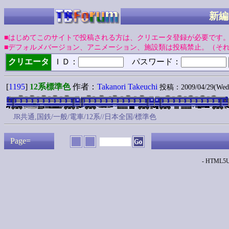
新編
■はじめてこのサイトで投稿される方は、クリエータ登録が必要です
■デフォルメバージョン、アニメーション、施設類は投稿禁止。（そ
クリエータ
ＩＤ：
パスワード：
[
1195
]
12系標準色
作者：
Takanori Takeuchi
投稿：2009/04/29(Wed)
JR共通,国鉄/一般/電車/12系//日本全国/標準色
Page=
- HTML5Up