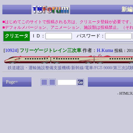
新編
■はじめてこのサイトで投稿される方は、クリエータ登録が必要です
■デフォルメバージョン、アニメーション、施設類は投稿禁止。（そ
クリエータ
ＩＤ：
パスワード：
[
10924
]
フリーゲージトレイン三次車
作者：
H.Kuma
投稿：2014/1
鉄道建設・運輸施設整備支援機構/新幹線/電車/FGT-9000/第三次
Page=
- HTML5Up