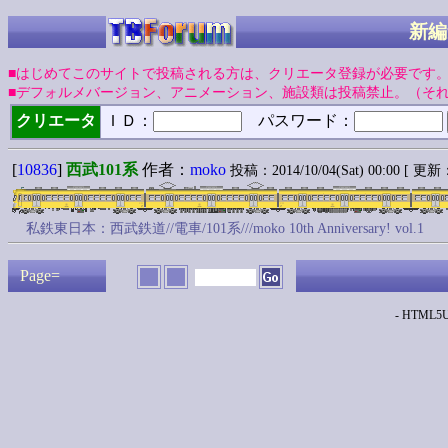
新編
■はじめてこのサイトで投稿される方は、クリエータ登録が必要です
■デフォルメバージョン、アニメーション、施設類は投稿禁止。（そ
クリエータ
ＩＤ：
パスワード：
[
10836
]
西武101系
作者：
moko
投稿：2014/10/04(Sat) 00:00 [ 更新：2
私鉄東日本：西武鉄道//電車/101系///moko 10th Anniversary! vol.1
Page=
- HTML5Up