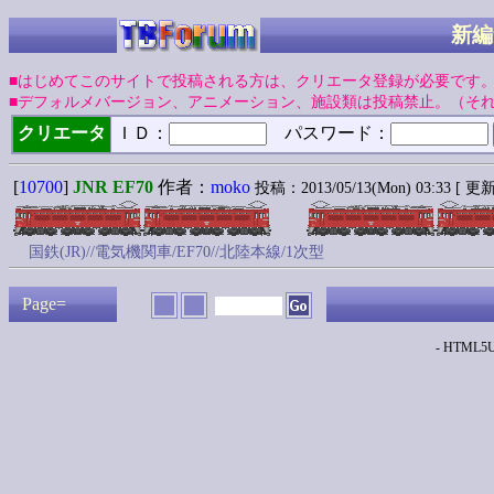
新編
■はじめてこのサイトで投稿される方は、クリエータ登録が必要です
■デフォルメバージョン、アニメーション、施設類は投稿禁止。（そ
クリエータ
ＩＤ：
パスワード：
[
10700
]
JNR EF70
作者：
moko
投稿：2013/05/13(Mon) 03:33 [ 更新：
国鉄(JR)//電気機関車/EF70//北陸本線/1次型
Page=
- HTML5Up