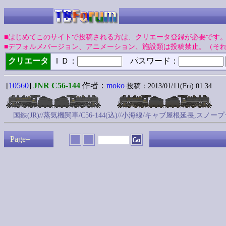
■はじめてこのサイトで投稿される方は、クリエータ登録が必要です
■デフォルメバージョン、アニメーション、施設類は投稿禁止。（そ
クリエータ
ＩＤ：
パスワード：
[
10560
]
JNR C56-144
作者：
moko
投稿：2013/01/11(Fri) 01:34
国鉄(JR)//蒸気機関車/C56-144(込)//小海線/キャブ屋根延長,スノー
Page=