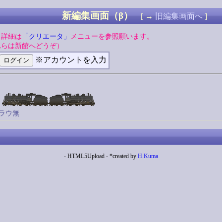
新編集画面（β）
[ →
旧編集画面へ
]
。詳細は
「クリエータ」
メニューを参照願います。
れらは新館へどうぞ）
※アカウントを入力
プラウ無
- HTML5Upload - *created by
H.Kuma