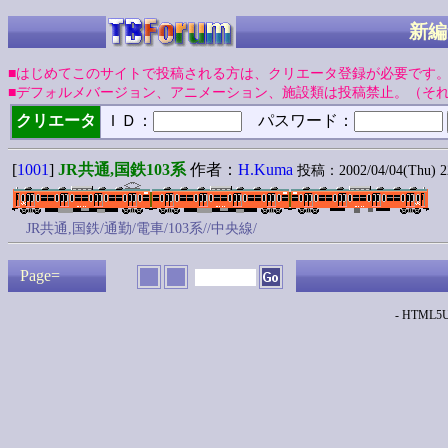
新編
■はじめてこのサイトで投稿される方は、クリエータ登録が必要です
■デフォルメバージョン、アニメーション、施設類は投稿禁止。（そ
クリエータ
ＩＤ：
パスワード：
[
1001
]
JR共通,国鉄103系
作者：
H.Kuma
投稿：2002/04/04(Thu) 2
JR共通,国鉄/通勤/電車/103系//中央線/
Page=
- HTML5Up