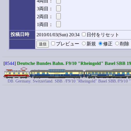
4両目：
3両目：
2両目：
1両目：
投稿日時
2010/01/03(Sun) 20:34
日付をリセット
プレビュー
新規
修正
削
[
8544
]
Deutsche Bundes Bahn. F9/10 "Rheingold" Basel SBB 19
DB. Germany. Switzerland. SBB. /F9/10 "Rheingold" Basel SBB./F9/10 "R