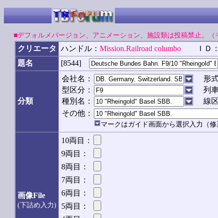
■デフォルメバージョン、アニメーション、施設類は投稿禁止。（
クリエータ
ハンドル：
Mission.Railroad columbo
ＩＤ
題名
[8544]
会社名：
形
型区分：
列
分類
種別名：
線
その他：
マークはガイド画面から選択入力（修
10両目：
9両目：
8両目：
7両目：
6両目：
画像File
(下詰め入力)
5両目：