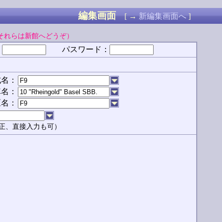
編集画面
[ →
新編集画面へ
]
それらは新館へどうぞ）
：
パスワード：
式名：
車名：
区名：
正、直接入力も可）