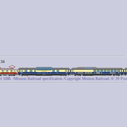
:34
SBB. /Mission.Railroad specification./Copyright Mission.Railroad.※:39 Pixe