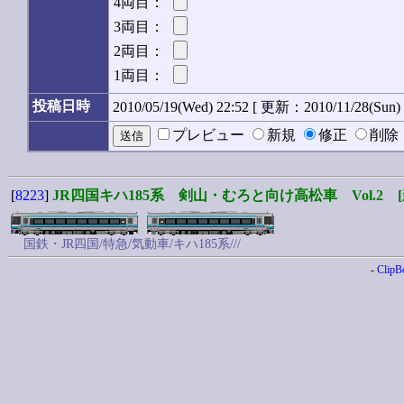
4両目：
3両目：
2両目：
1両目：
投稿日時
2010/05/19(Wed) 22:52 [ 更新：2010/11/28(Sun) 
プレビュー
新規
修正
削
[
8223
]
JR四国キハ185系 剣山・むろと向け高松車 Vol.2 [
国鉄・JR四国/特急/気動車/キハ185系///
-
ClipB