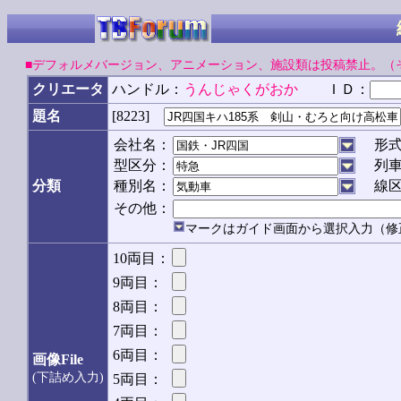
■デフォルメバージョン、アニメーション、施設類は投稿禁止。（
クリエータ
ハンドル：
うんじゃくがおか
ＩＤ：
[8223]
題名
会社名：
形
型区分：
列
分類
種別名：
線
その他：
マークはガイド画面から選択入力（修
10両目：
9両目：
8両目：
7両目：
6両目：
画像File
(下詰め入力)
5両目：