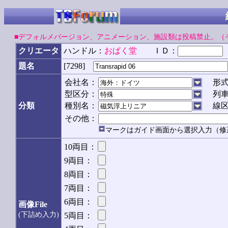
■デフォルメバージョン、アニメーション、施設類は投稿禁止。（
クリエータ
ハンドル：
おぱく堂
ＩＤ：
題名
[7298]
会社名：
形
型区分：
列
分類
種別名：
線
その他：
マークはガイド画面から選択入力（修
10両目：
9両目：
8両目：
7両目：
6両目：
画像File
(下詰め入力)
5両目：