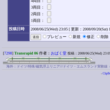
4両目：
3両目：
2両目：
1両目：
投稿日時
2008/06/25(Wed) 23:05 [ 更新：2008/09/20(Sat) 1
プレビュー
新規
修正
削
[
7298
]
Transrapid 06
作者：
おぱく堂
投稿：2008/06/25(Wed) 23:05
海外：ドイツ/特殊/磁気浮上リニア///ドイツ・エムスランド実験線（1983
-
ClipB